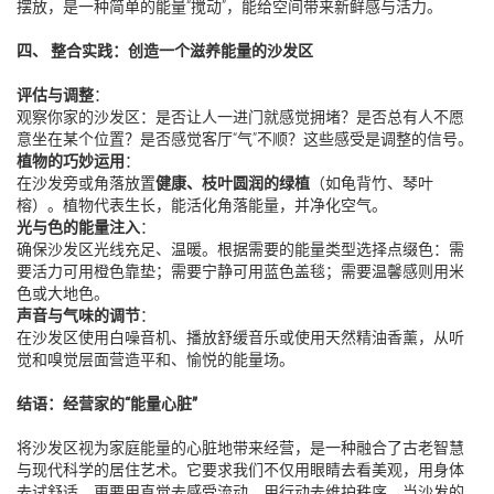
摆放，是一种简单的能量“搅动”，能给空间带来新鲜感与活力。
四、 整合实践：创造一个滋养能量的沙发区
评估与调整
：
观察你家的沙发区：是否让人一进门就感觉拥堵？是否总有人不愿
意坐在某个位置？是否感觉客厅“气”不顺？这些感受是调整的信号。
植物的巧妙运用
：
在沙发旁或角落放置
健康、枝叶圆润的绿植
（如龟背竹、琴叶
榕）。植物代表生长，能活化角落能量，并净化空气。
光与色的能量注入
：
确保沙发区光线充足、温暖。根据需要的能量类型选择点缀色：需
要活力可用橙色靠垫；需要宁静可用蓝色盖毯；需要温馨感则用米
色或大地色。
声音与气味的调节
：
在沙发区使用白噪音机、播放舒缓音乐或使用天然精油香薰，从听
觉和嗅觉层面营造平和、愉悦的能量场。
结语：经营家的“能量心脏”
将沙发区视为家庭能量的心脏地带来经营，是一种融合了古老智慧
与现代科学的居住艺术。它要求我们不仅用眼睛去看美观，用身体
去试舒适，更要用直觉去感受流动，用行动去维护秩序。当沙发的