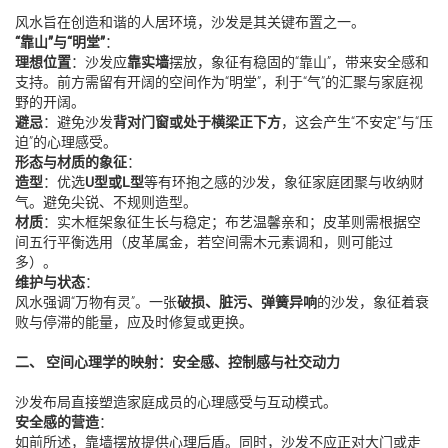
风水旨在创造和谐的人居环境，沙发是其关键布置之一。
“靠山”与“明堂”
：
理想位置
：沙发应
靠实墙
摆放，象征有稳固的“靠山”，带来安全感和
支持。前方需留有开阔的空间作为“明堂”，利于“气”的汇聚与家庭视
野的开阔。
避忌
：避免沙发
背对门窗或处于横梁正下方
，这会产生“不安定”与“压
迫”的心理感受。
形态与材质的象征
：
造型
：优选
U型或L型
等有环抱之感的沙发，象征家庭团聚与收纳财
气。避免尖锐、不规则造型。
材质
：实木框架象征生长与稳定；布艺温馨亲和；皮革则需根据空
间五行平衡选用（皮革属金，若空间需木元素调和，则可能过
多）。
维护与状态
：
风水强调“万物有灵”。一张
破损、脏污、弹簧异响
的沙发，象征着衰
败与停滞的能量，应及时修复或更换。
二、 空间心理学的映射：安全感、控制感与社交动力
沙发布局直接塑造家庭成员的心理感受与互动模式。
安全感的营造
：
如前所述，靠墙摆放提供心理后盾。同时，沙发不应正对大门或走