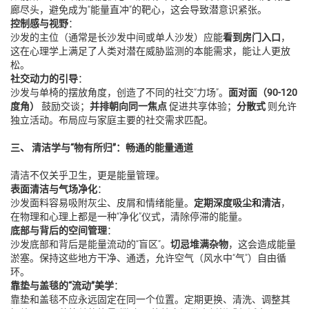
廊尽头，避免成为“能量直冲”的靶心，这会导致潜意识紧张。
控制感与视野
：
沙发的主位（通常是长沙发中间或单人沙发）应能
看到房门入口
，
这在心理学上满足了人类对潜在威胁监测的本能需求，能让人更放
松。
社交动力的引导
：
沙发与单椅的摆放角度，创造了不同的社交“力场”。
面对面（90-120
度角）
鼓励交谈；
并排朝向同一焦点
促进共享体验；
分散式
则允许
独立活动。布局应与家庭主要的社交需求匹配。
三、 清洁学与“物有所归”：畅通的能量通道
清洁不仅关乎卫生，更是能量管理。
表面清洁与气场净化
：
沙发面料容易吸附灰尘、皮屑和情绪能量。
定期深度吸尘和清洁
，
在物理和心理上都是一种“净化”仪式，清除停滞的能量。
底部与背后的空间管理
：
沙发底部和背后是能量流动的“盲区”。
切忌堆满杂物
，这会造成能量
淤塞。保持这些地方干净、通透，允许空气（风水中“气”）自由循
环。
靠垫与盖毯的“流动”美学
：
靠垫和盖毯不应永远固定在同一个位置。定期更换、清洗、调整其