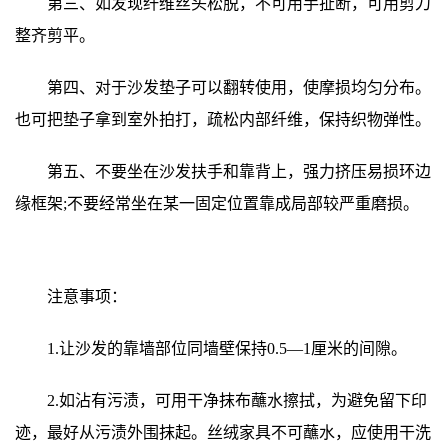
第三、如发现纤维丝头松脱，不可用手扯断，可用剪刀
整齐剪平。
第四、对于沙发垫子可以翻转使用，使摩损均匀分布。
也可把垫子拿到室外拍打，疏松内部纤维，保持织物弹性。
第五、不要坐在沙发扶手和靠背上，强力挤压易损环边
缘框架;不要经常坐在某一固定位置靠成局部较严重磨损。
注意事项：
1.让沙发的靠墙部位同墙壁保持0.5—1厘米的间隙。
2.如沾有污渍，可用干净抹布蘸水擦拭，为避免留下印
迹，最好从污渍外围抹起。丝绒家具不可蘸水，应使用干洗